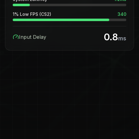
1% Low FPS (CS2)
340
0.8
Input Delay
ms