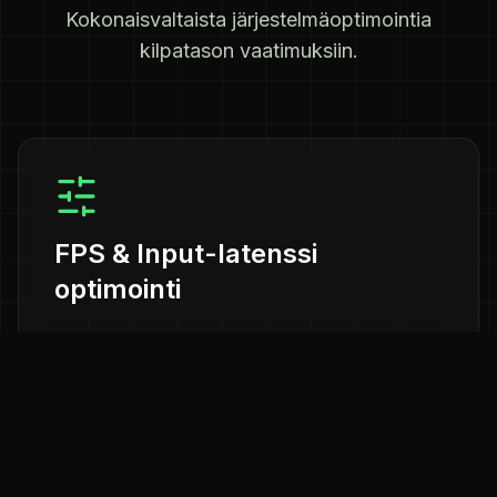
Kokonaisvaltaista järjestelmäoptimointia
kilpatason vaatimuksiin.
FPS & Input-latenssi
optimointi
Syväluotaava käyttöjärjestelmän, BIOS-
asetusten ja ajureiden viritys minimaalisen
viiveen ja maksimaalisen
ruudunpäivitysnopeuden saavuttamiseksi.
Windowsin taustaprosessien karsinta ja