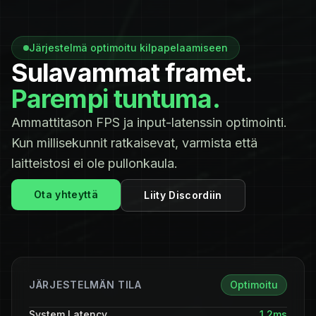
Järjestelmä optimoitu kilpapelaamiseen
Sulavammat framet.
Parempi tuntuma.
Ammattitason FPS ja input-latenssin optimointi.
Kun millisekunnit ratkaisevat, varmista että
laitteistosi ei ole pullonkaula.
Ota yhteyttä
Liity Discordiin
JÄRJESTELMÄN TILA
Optimoitu
System Latency
1.2ms